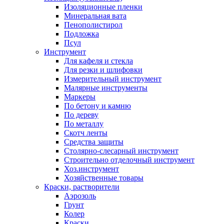
Изоляционные пленки
Минеральная вата
Пенополистирол
Подложка
Псул
Инструмент
Для кафеля и стекла
Для резки и шлифовки
Измерительный инструмент
Малярные инструменты
Маркеры
По бетону и камню
По дереву
По металлу
Скотч ленты
Средства защиты
Столярно-слесарный инструмент
Строительно отделочный инструмент
Хоз.инструмент
Хозяйственные товары
Краски, растворители
Аэрозоль
Грунт
Колер
Краски