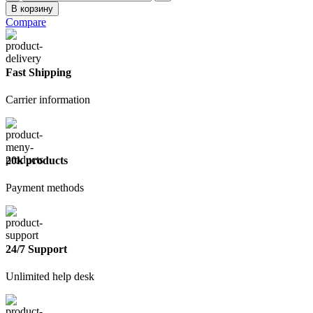
товара
В корзину
Кисть
Compare
круглая
3,
d
20мм
Fast Shipping
Carrier information
20k products
Payment methods
24/7 Support
Unlimited help desk