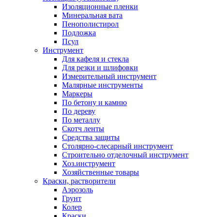
Изоляционные пленки
Минеральная вата
Пенополистирол
Подложка
Псул
Инструмент
Для кафеля и стекла
Для резки и шлифовки
Измерительный инструмент
Малярные инструменты
Маркеры
По бетону и камню
По дереву
По металлу
Скотч ленты
Средства защиты
Столярно-слесарный инструмент
Строительно отделочный инструмент
Хоз.инструмент
Хозяйственные товары
Краски, растворители
Аэрозоль
Грунт
Колер
Краски