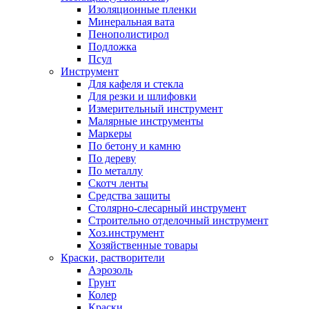
Изоляционные пленки
Минеральная вата
Пенополистирол
Подложка
Псул
Инструмент
Для кафеля и стекла
Для резки и шлифовки
Измерительный инструмент
Малярные инструменты
Маркеры
По бетону и камню
По дереву
По металлу
Скотч ленты
Средства защиты
Столярно-слесарный инструмент
Строительно отделочный инструмент
Хоз.инструмент
Хозяйственные товары
Краски, растворители
Аэрозоль
Грунт
Колер
Краски