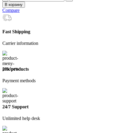
товара
В корзину
Клей
Compare
для
плитки
Юнис
XXI,
Fast Shipping
25
кг
Carrier information
20k products
Payment methods
24/7 Support
Unlimited help desk