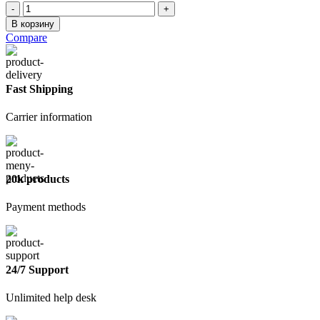
Количество
товара
В корзину
Клей
Compare
обойный
Экон
Виниловый,
200
Fast Shipping
г
Carrier information
20k products
Payment methods
24/7 Support
Unlimited help desk