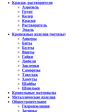
Краски, растворители
Аэрозоль
Грунт
Колер
Краски
Растворитель
Эмаль
Крепежные изделия (метизы)
Анкеры
Биты
Болты
Винты
Гайки
Дюбеля
Заклепки
Саморезы
Такелаж
Хомуты
Шайбы
Шпильки
Кровельные материалы
Металлические изделия
Общестроительное
Гидроизоляция
Затирка