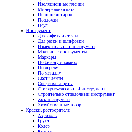
Изоляционные пленки
Минеральная вата
Пенополистирол
Подложка
Псул
Инструмент
Для кафеля и стекла
Для резки и шлифовки
Измерительный инструмент
Малярные инструменты
Маркеры
По бетону и камню
По дереву
По металлу
Скотч ленты
Средства защиты
Столярно-слесарный инструмент
Строительно отделочный инструмент
Хоз.инструмент
Хозяйственные товары
Краски, растворители
Аэрозоль
Грунт
Колер
Краски