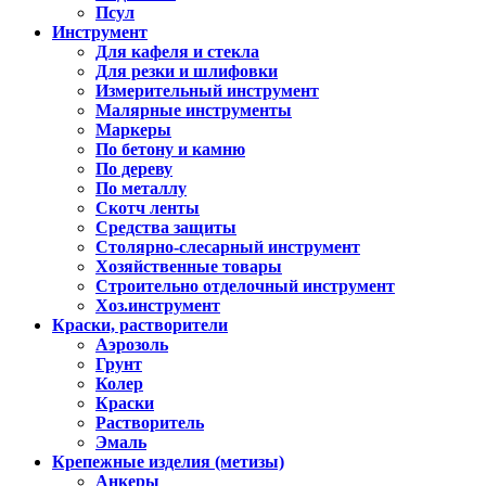
Псул
Инструмент
Для кафеля и стекла
Для резки и шлифовки
Измерительный инструмент
Малярные инструменты
Маркеры
По бетону и камню
По дереву
По металлу
Скотч ленты
Средства защиты
Столярно-слесарный инструмент
Хозяйственные товары
Строительно отделочный инструмент
Хоз.инструмент
Краски, растворители
Аэрозоль
Грунт
Колер
Краски
Растворитель
Эмаль
Крепежные изделия (метизы)
Анкеры