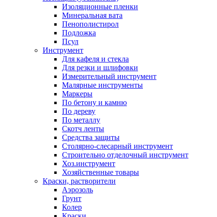
Изоляционные пленки
Минеральная вата
Пенополистирол
Подложка
Псул
Инструмент
Для кафеля и стекла
Для резки и шлифовки
Измерительный инструмент
Малярные инструменты
Маркеры
По бетону и камню
По дереву
По металлу
Скотч ленты
Средства защиты
Столярно-слесарный инструмент
Строительно отделочный инструмент
Хоз.инструмент
Хозяйственные товары
Краски, растворители
Аэрозоль
Грунт
Колер
Краски