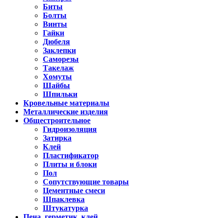
Биты
Болты
Винты
Гайки
Дюбеля
Заклепки
Саморезы
Такелаж
Хомуты
Шайбы
Шпильки
Кровельные материалы
Металлические изделия
Общестроительное
Гидроизоляция
Затирка
Клей
Пластификатор
Плиты и блоки
Пол
Сопутствующие товары
Цементные смеси
Шпаклевка
Штукатурка
Пена, герметик, клей