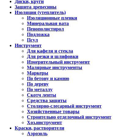
Диски, круги
Защита древесины
Изоляция (утеплитель)
Изоляционные пленки
Минеральная вата
Пенополистирол
Подложка
Псул
Инструмент
Для кафеля и стекла
Для резки и шлифовки
Измерительный инструмент
Малярные инструменты
Маркеры
По бетону и камню
По дереву
По металлу
Скотч ленты
Средства защиты
Столярно-слесарный инструмент
Хозяйственные товары
Строительно отделочный инструмент
Хоз.инструмент
Краски, растворители
Аэрозоль