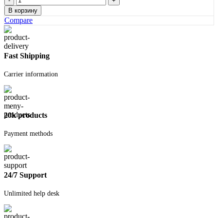
товара
В корзину
Колер
Compare
ТЕКС
бирюзовый
№19
Fast Shipping
Carrier information
20k products
Payment methods
24/7 Support
Unlimited help desk