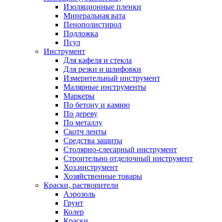
Изоляционные пленки
Минеральная вата
Пенополистирол
Подложка
Псул
Инструмент
Для кафеля и стекла
Для резки и шлифовки
Измерительный инструмент
Малярные инструменты
Маркеры
По бетону и камню
По дереву
По металлу
Скотч ленты
Средства защиты
Столярно-слесарный инструмент
Строительно отделочный инструмент
Хоз.инструмент
Хозяйственные товары
Краски, растворители
Аэрозоль
Грунт
Колер
Краски