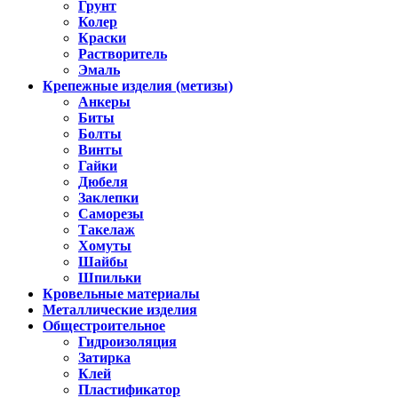
Грунт
Колер
Краски
Растворитель
Эмаль
Крепежные изделия (метизы)
Анкеры
Биты
Болты
Винты
Гайки
Дюбеля
Заклепки
Саморезы
Такелаж
Хомуты
Шайбы
Шпильки
Кровельные материалы
Металлические изделия
Общестроительное
Гидроизоляция
Затирка
Клей
Пластификатор