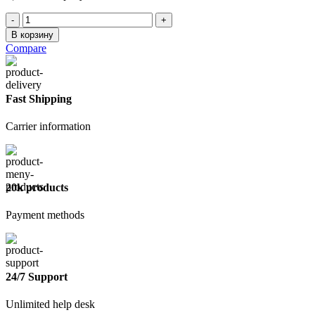
Количество
товара
В корзину
Колесо
Compare
для
тачки
400/80/16мм
Fast Shipping
Carrier information
20k products
Payment methods
24/7 Support
Unlimited help desk