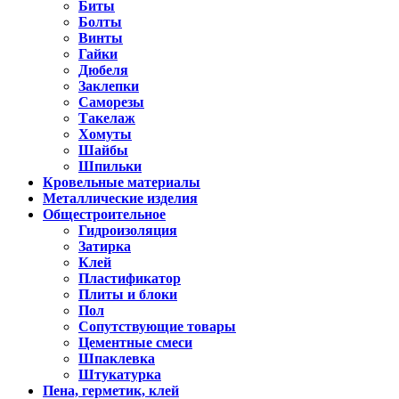
Биты
Болты
Винты
Гайки
Дюбеля
Заклепки
Саморезы
Такелаж
Хомуты
Шайбы
Шпильки
Кровельные материалы
Металлические изделия
Общестроительное
Гидроизоляция
Затирка
Клей
Пластификатор
Плиты и блоки
Пол
Сопутствующие товары
Цементные смеси
Шпаклевка
Штукатурка
Пена, герметик, клей