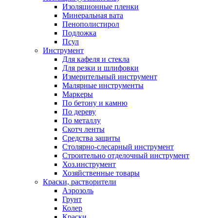
Изоляционные пленки
Минеральная вата
Пенополистирол
Подложка
Псул
Инструмент
Для кафеля и стекла
Для резки и шлифовки
Измерительный инструмент
Малярные инструменты
Маркеры
По бетону и камню
По дереву
По металлу
Скотч ленты
Средства защиты
Столярно-слесарный инструмент
Строительно отделочный инструмент
Хоз.инструмент
Хозяйственные товары
Краски, растворители
Аэрозоль
Грунт
Колер
Краски