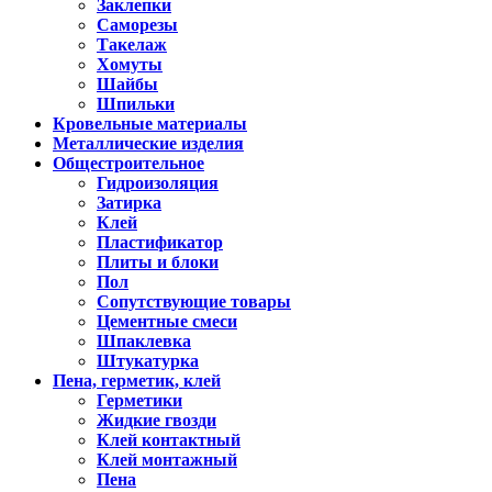
Заклепки
Саморезы
Такелаж
Хомуты
Шайбы
Шпильки
Кровельные материалы
Металлические изделия
Общестроительное
Гидроизоляция
Затирка
Клей
Пластификатор
Плиты и блоки
Пол
Сопутствующие товары
Цементные смеси
Шпаклевка
Штукатурка
Пена, герметик, клей
Герметики
Жидкие гвозди
Клей контактный
Клей монтажный
Пена