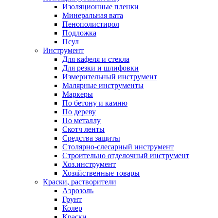
Изоляционные пленки
Минеральная вата
Пенополистирол
Подложка
Псул
Инструмент
Для кафеля и стекла
Для резки и шлифовки
Измерительный инструмент
Малярные инструменты
Маркеры
По бетону и камню
По дереву
По металлу
Скотч ленты
Средства защиты
Столярно-слесарный инструмент
Строительно отделочный инструмент
Хоз.инструмент
Хозяйственные товары
Краски, растворители
Аэрозоль
Грунт
Колер
Краски