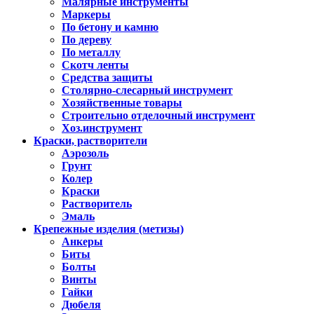
Малярные инструменты
Маркеры
По бетону и камню
По дереву
По металлу
Скотч ленты
Средства защиты
Столярно-слесарный инструмент
Хозяйственные товары
Строительно отделочный инструмент
Хоз.инструмент
Краски, растворители
Аэрозоль
Грунт
Колер
Краски
Растворитель
Эмаль
Крепежные изделия (метизы)
Анкеры
Биты
Болты
Винты
Гайки
Дюбеля