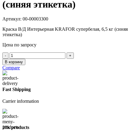
(синяя этикетка)
Артикул:
00-00003300
Краска В/Д Интерьерная KRAFOR супербелая, 6,5 кг (синяя
этикетка)
Цена по запросу
Количество
товара
В корзину
Интерьерная
Compare
KRAFOR
6,5кг
(синяя
этикетка)
Fast Shipping
Carrier information
20k products