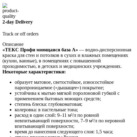
2-day Delivery
Track or off orders
Описание
«ТЕКС Профи моющаяся база А»
— водно-дисперсионная
краска для стен и потолков в сухих и влажных помещениях
(кухни, ванные), в помещениях с повышенной
проходимостью, в детских и медицинских учреждениях.
Некоторые характеристики:
образует матовое, светостойкое, износостойкое
паропроницаемое («дышащее») покрытие;
устойчива к мытью мягкой поролоновой губкой с
применением бытовых моющих средств;
степень блеска: глубокоматовая;
колеровка: в пастельные тона;
расход в один слой: 9–11 м²/л по ровной
невпитывающей поверхности, 7–9 м²/л по неровной
впитывающей поверхности;
время до нанесения следующего слоя: 1,5 часа;