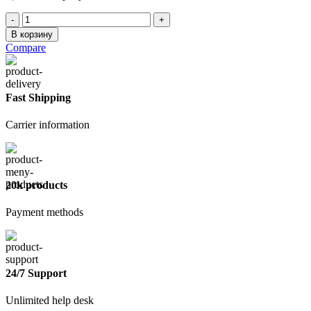
Количество
товара
В корзину
Моющаяся
Compare
ТЕКС1,8
л
(база
А)
Fast Shipping
Carrier information
20k products
Payment methods
24/7 Support
Unlimited help desk