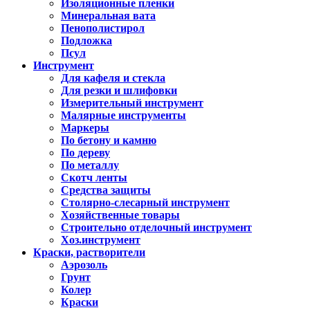
Изоляционные пленки
Минеральная вата
Пенополистирол
Подложка
Псул
Инструмент
Для кафеля и стекла
Для резки и шлифовки
Измерительный инструмент
Малярные инструменты
Маркеры
По бетону и камню
По дереву
По металлу
Скотч ленты
Средства защиты
Столярно-слесарный инструмент
Хозяйственные товары
Строительно отделочный инструмент
Хоз.инструмент
Краски, растворители
Аэрозоль
Грунт
Колер
Краски