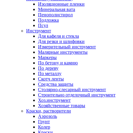
Изоляционные пленки
Минеральная вата
Пенополистирол
Подложка
Псул
Инструмент
Для кафеля и стекла
Для резки и шлифовки
Измерительный инструмент
Малярные инструменты
Маркеры
По бетону и камню
По дереву
По металлу
Скотч ленты
Средства защиты
Столярно-слесарный инструмент
Строительно отделочный инструмент
Хоз.инструмент
Хозяйственные товары
Краски, растворители
Аэрозоль
Грунт
Колер
Краски