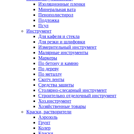
Изоляционные пленки
Минеральная вата
Пенополистирол
Подложка
Псул
Инструмент
Для кафеля и стекла
Для резки и шлифовки
Измерительный инструмент
Малярные инструменты
Маркеры
По бетону и камню
По дереву
По металлу
Скотч ленты
Средства защиты
Столярно-слесарный инструмент
Строительно отделочный инструмент
Хоз.инструмент
Хозяйственные товары
Краски, растворители
Аэрозоль
Грунт
Колер
Краски