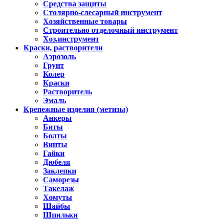
Средства защиты
Столярно-слесарный инструмент
Хозяйственные товары
Строительно отделочный инструмент
Хоз.инструмент
Краски, растворители
Аэрозоль
Грунт
Колер
Краски
Растворитель
Эмаль
Крепежные изделия (метизы)
Анкеры
Биты
Болты
Винты
Гайки
Дюбеля
Заклепки
Саморезы
Такелаж
Хомуты
Шайбы
Шпильки