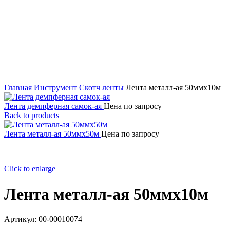
Опора и держатели
Петли
Пластины
Перчатки
Профиль и комплектующие
Электроды
Главная
Инструмент
Скотч ленты
Лента металл-ая 50ммх10м
Лента демпферная самок-ая
Цена по запросу
Back to products
Лента металл-ая 50ммх50м
Цена по запросу
Click to enlarge
Лента металл-ая 50ммх10м
Артикул:
00-00010074