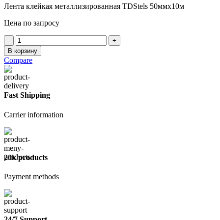
Лента клейкая металлизированная TDStels 50ммх10м
Цена по запросу
Количество
товара
В корзину
Лента
Compare
металл-
ая
50ммх10м
Fast Shipping
Carrier information
20k products
Payment methods
24/7 Support