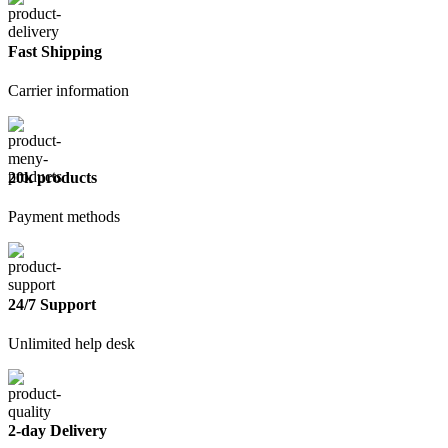
Прямая
LP_V
25x0,75x25м
Fast Shipping
Carrier information
20k products
Payment methods
24/7 Support
Unlimited help desk
2-day Delivery