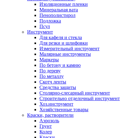
Изоляционные пленки
Минеральная вата
Пенополистирол
Подложка
Псул
Инструмент
Для кафеля и стекла
Для резки и шлифовки
Измерительный инструмент
Малярные инструменты
Маркеры
По бетону и камню
По дереву
По металлу
Скотч ленты
Средства защиты
Столярно-слесарный инструмент
Строительно отделочный инструмент
Хоз.инструмент
Хозяйственные товары
Краски, растворители
Аэрозоль
Грунт
Колер
Краски