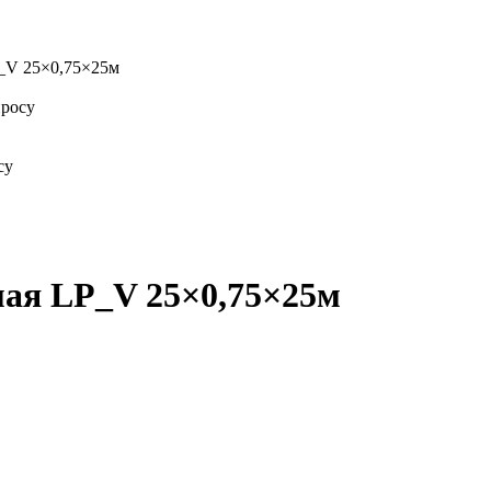
_V 25×0,75×25м
просу
су
ая LP_V 25×0,75×25м