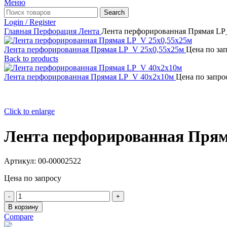
Меню
Search
Login / Register
Главная
Перфорация
Лента
Лента перфорированная Прямая LP
Лента перфорированная Прямая LP_V 25x0,55x25м
Цена по за
Back to products
Лента перфорированная Прямая LP_V 40x2x10м
Цена по запро
Click to enlarge
Лента перфорированная Прям
Артикул:
00-00002522
Цена по запросу
Количество
товара
В корзину
Лента
Compare
перфорированная