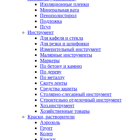
Изоляционные пленки
Минеральная вата
Пенополистирол
Подложка
Псул
Инструмент
Для кафеля и стекла
Для резки и шлифовки
Измерительный инструмент
Малярные инструменты
Маркеры
По бетону и камню
По дереву
По металлу
Скотч ленты
Средства защиты
Столярно-слесарный инструмент
Строительно отделочный инструмент
Хоз.инструмент
Хозяйственные товары
Краски, растворители
Аэрозоль
Грунт
Колер
Краски