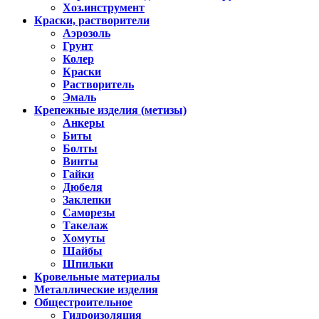
Хоз.инструмент
Краски, растворители
Аэрозоль
Грунт
Колер
Краски
Растворитель
Эмаль
Крепежные изделия (метизы)
Анкеры
Биты
Болты
Винты
Гайки
Дюбеля
Заклепки
Саморезы
Такелаж
Хомуты
Шайбы
Шпильки
Кровельные материалы
Металлические изделия
Общестроительное
Гидроизоляция