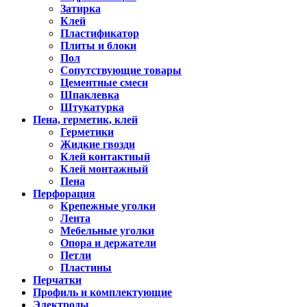
Затирка
Клей
Пластификатор
Плиты и блоки
Пол
Сопутствующие товары
Цементные смеси
Шпаклевка
Штукатурка
Пена, герметик, клей
Герметики
Жидкие гвозди
Клей контактный
Клей монтажный
Пена
Перфорация
Крепежные уголки
Лента
Мебельные уголки
Опора и держатели
Петли
Пластины
Перчатки
Профиль и комплектующие
Электроды