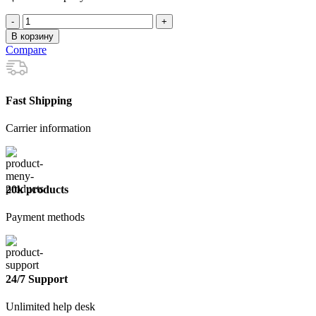
Количество
товара
В корзину
Лента
Compare
перфорированная
Волна
LP_VLN
17х0,56
Fast Shipping
Carrier information
20k products
Payment methods
24/7 Support
Unlimited help desk