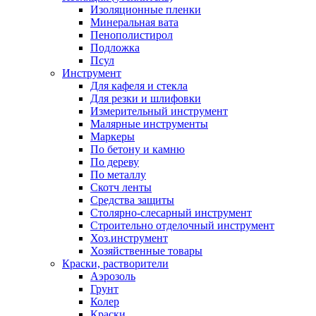
Изоляционные пленки
Минеральная вата
Пенополистирол
Подложка
Псул
Инструмент
Для кафеля и стекла
Для резки и шлифовки
Измерительный инструмент
Малярные инструменты
Маркеры
По бетону и камню
По дереву
По металлу
Скотч ленты
Средства защиты
Столярно-слесарный инструмент
Строительно отделочный инструмент
Хоз.инструмент
Хозяйственные товары
Краски, растворители
Аэрозоль
Грунт
Колер
Краски