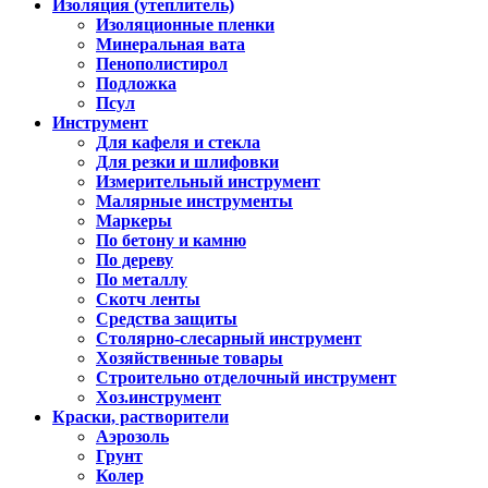
Изоляция (утеплитель)
Изоляционные пленки
Минеральная вата
Пенополистирол
Подложка
Псул
Инструмент
Для кафеля и стекла
Для резки и шлифовки
Измерительный инструмент
Малярные инструменты
Маркеры
По бетону и камню
По дереву
По металлу
Скотч ленты
Средства защиты
Столярно-слесарный инструмент
Хозяйственные товары
Строительно отделочный инструмент
Хоз.инструмент
Краски, растворители
Аэрозоль
Грунт
Колер