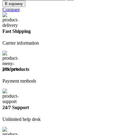
товара
В корзину
Лопата
Compare
совковая
Fast Shipping
Carrier information
20k products
Payment methods
24/7 Support
Unlimited help desk