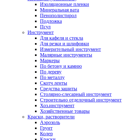
Изоляционные пленки
Минеральная вата
Пенополистирол
Подложка
Псул
Инструмент
Для кафеля и стекла
Для резки и шлифовки
Измерительный инструмент
Малярные инструменты
Маркеры
По бетону и камню
По дереву
По металлу
Скотч ленты
Средства защиты
Столярно-слесарный инструмент
Строительно отделочный инструмент
Хоз.инструмент
Хозяйственные товары
Краски, растворители
Аэрозоль
Грунт
Колер
Краски