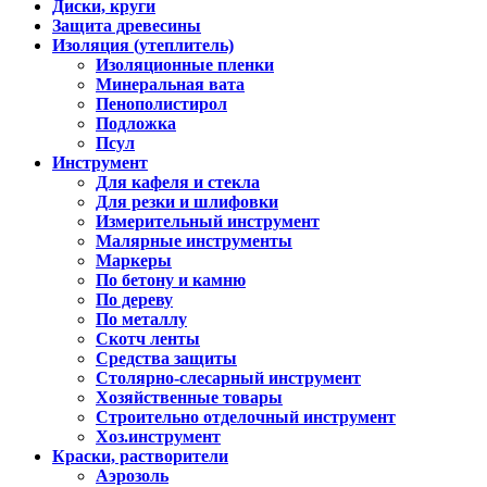
Диски, круги
Защита древесины
Изоляция (утеплитель)
Изоляционные пленки
Минеральная вата
Пенополистирол
Подложка
Псул
Инструмент
Для кафеля и стекла
Для резки и шлифовки
Измерительный инструмент
Малярные инструменты
Маркеры
По бетону и камню
По дереву
По металлу
Скотч ленты
Средства защиты
Столярно-слесарный инструмент
Хозяйственные товары
Строительно отделочный инструмент
Хоз.инструмент
Краски, растворители
Аэрозоль