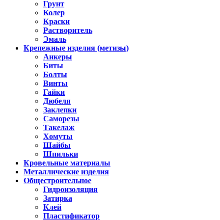
Грунт
Колер
Краски
Растворитель
Эмаль
Крепежные изделия (метизы)
Анкеры
Биты
Болты
Винты
Гайки
Дюбеля
Заклепки
Саморезы
Такелаж
Хомуты
Шайбы
Шпильки
Кровельные материалы
Металлические изделия
Общестроительное
Гидроизоляция
Затирка
Клей
Пластификатор