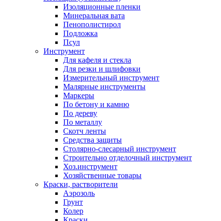
Изоляционные пленки
Минеральная вата
Пенополистирол
Подложка
Псул
Инструмент
Для кафеля и стекла
Для резки и шлифовки
Измерительный инструмент
Малярные инструменты
Маркеры
По бетону и камню
По дереву
По металлу
Скотч ленты
Средства защиты
Столярно-слесарный инструмент
Строительно отделочный инструмент
Хоз.инструмент
Хозяйственные товары
Краски, растворители
Аэрозоль
Грунт
Колер
Краски