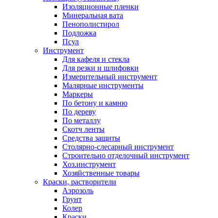
Изоляционные пленки
Минеральная вата
Пенополистирол
Подложка
Псул
Инструмент
Для кафеля и стекла
Для резки и шлифовки
Измерительный инструмент
Малярные инструменты
Маркеры
По бетону и камню
По дереву
По металлу
Скотч ленты
Средства защиты
Столярно-слесарный инструмент
Строительно отделочный инструмент
Хоз.инструмент
Хозяйственные товары
Краски, растворители
Аэрозоль
Грунт
Колер
Краски