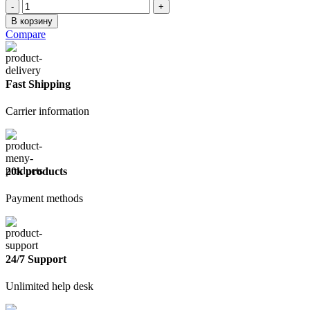
Количество
товара
В корзину
Нож
Compare
для
ковровых
покрытий
Fast Shipping
Carrier information
20k products
Payment methods
24/7 Support
Unlimited help desk