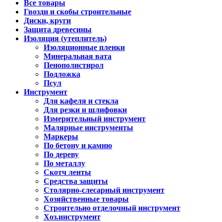
Все товары
Гвозди и скобы строительные
Диски, круги
Защита древесины
Изоляция (утеплитель)
Изоляционные пленки
Минеральная вата
Пенополистирол
Подложка
Псул
Инструмент
Для кафеля и стекла
Для резки и шлифовки
Измерительный инструмент
Малярные инструменты
Маркеры
По бетону и камню
По дереву
По металлу
Скотч ленты
Средства защиты
Столярно-слесарный инструмент
Хозяйственные товары
Строительно отделочный инструмент
Хоз.инструмент