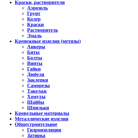
Краски, растворители
Аэрозоль
Грунт
Колер
Краски
Растворитель
Эмаль
Крепежные изделия (метизы)
Анкеры
Биты
Болты
Винты
Гайки
Дюбеля
Заклепки
Саморезы
Такелаж
Хомуты
Шайбы
Шпильки
Кровельные материалы
Металлические изделия
Общестроительное
Гидроизоляция
Затирка