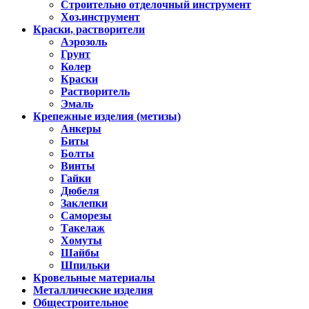
Строительно отделочный инструмент
Хоз.инструмент
Краски, растворители
Аэрозоль
Грунт
Колер
Краски
Растворитель
Эмаль
Крепежные изделия (метизы)
Анкеры
Биты
Болты
Винты
Гайки
Дюбеля
Заклепки
Саморезы
Такелаж
Хомуты
Шайбы
Шпильки
Кровельные материалы
Металлические изделия
Общестроительное