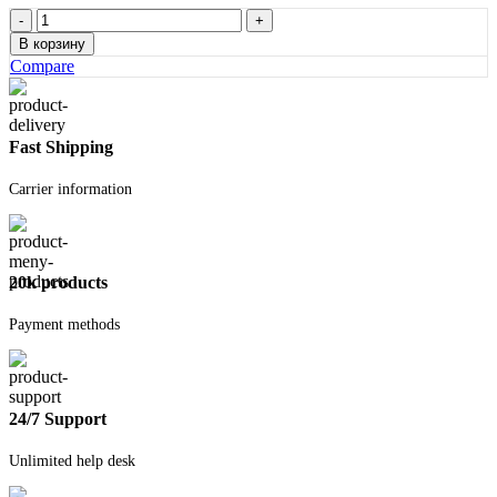
Количество
товара
В корзину
Нож-
Compare
автомат
18мм
Fast Shipping
Carrier information
20k products
Payment methods
24/7 Support
Unlimited help desk