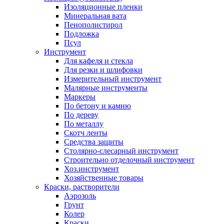
Изоляционные пленки
Минеральная вата
Пенополистирол
Подложка
Псул
Инструмент
Для кафеля и стекла
Для резки и шлифовки
Измерительный инструмент
Малярные инструменты
Маркеры
По бетону и камню
По дереву
По металлу
Скотч ленты
Средства защиты
Столярно-слесарный инструмент
Строительно отделочный инструмент
Хоз.инструмент
Хозяйственные товары
Краски, растворители
Аэрозоль
Грунт
Колер
Краски