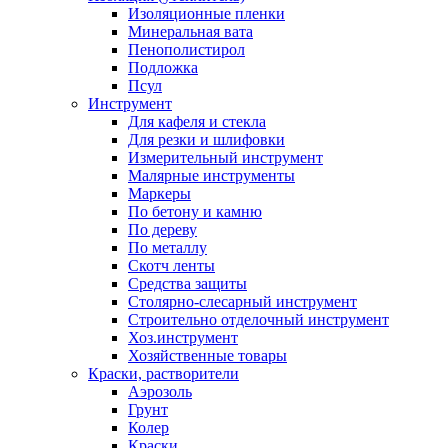
Изоляционные пленки
Минеральная вата
Пенополистирол
Подложка
Псул
Инструмент
Для кафеля и стекла
Для резки и шлифовки
Измерительный инструмент
Малярные инструменты
Маркеры
По бетону и камню
По дереву
По металлу
Скотч ленты
Средства защиты
Столярно-слесарный инструмент
Строительно отделочный инструмент
Хоз.инструмент
Хозяйственные товары
Краски, растворители
Аэрозоль
Грунт
Колер
Краски