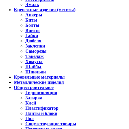
Эмаль
Крепежные изделия (метизы)
Анкеры
Биты
Болты
Винты
Гайки
Дюбеля
Заклепки
Саморезы
Такелаж
Хомуты
Шайбы
Шпильки
Кровельные материалы
Металлические изделия
Общестроительное
Гидроизоляция
Затирка
Клей
Пластификатор
Плиты и блоки
Пол
Сопутствующие товары
Цементные смеси