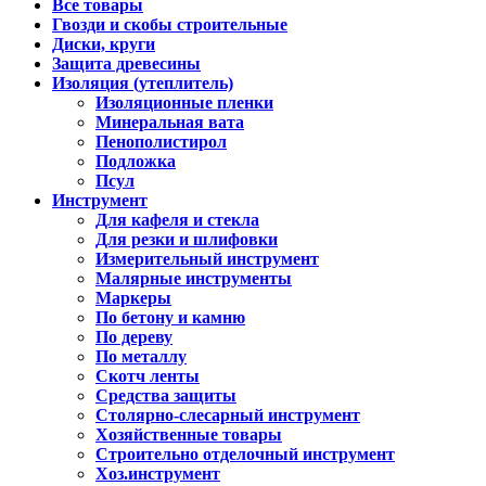
Все товары
Гвозди и скобы строительные
Диски, круги
Защита древесины
Изоляция (утеплитель)
Изоляционные пленки
Минеральная вата
Пенополистирол
Подложка
Псул
Инструмент
Для кафеля и стекла
Для резки и шлифовки
Измерительный инструмент
Малярные инструменты
Маркеры
По бетону и камню
По дереву
По металлу
Скотч ленты
Средства защиты
Столярно-слесарный инструмент
Хозяйственные товары
Строительно отделочный инструмент
Хоз.инструмент