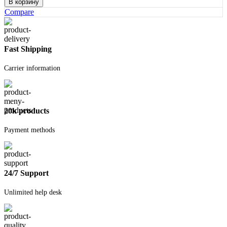
В корзину
Перчатки
Compare
утепленные
1/2
Fast Shipping
Carrier information
20k products
Payment methods
24/7 Support
Unlimited help desk