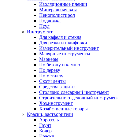
Изоляционные пленки
Минеральная вата
Пенополистирол
Подложка
Псул
Инструмент
Для кафеля и стекла
Для резки и шлифовки
Измерительный инструмент
Малярные инструменты
Маркеры
По бетону и камню
По дереву
По металлу
Скотч ленты
Средства защиты
Столярно-слесарный инструмент
Строительно отделочный инструмент
Хоз.инструмент
Хозяйственные товары
Краски, растворители
Аэрозоль
Грунт
Колер
Краски