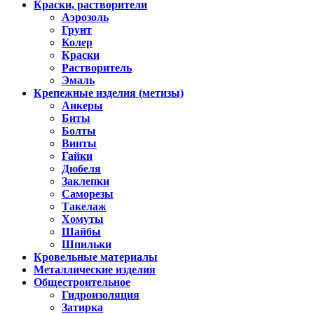
Краски, растворители
Аэрозоль
Грунт
Колер
Краски
Растворитель
Эмаль
Крепежные изделия (метизы)
Анкеры
Биты
Болты
Винты
Гайки
Дюбеля
Заклепки
Саморезы
Такелаж
Хомуты
Шайбы
Шпильки
Кровельные материалы
Металлические изделия
Общестроительное
Гидроизоляция
Затирка