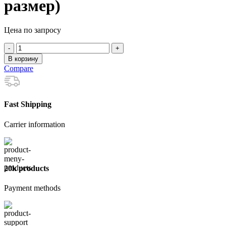
размер)
Цена по запросу
Количество
товара
В корзину
Перчатки
Compare
Х/
Б
Стандарт
Fast Shipping
Carrier information
20k products
Payment methods