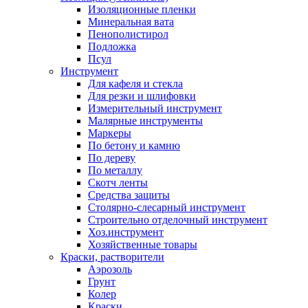
Изоляционные пленки
Минеральная вата
Пенополистирол
Подложка
Псул
Инструмент
Для кафеля и стекла
Для резки и шлифовки
Измерительный инструмент
Малярные инструменты
Маркеры
По бетону и камню
По дереву
По металлу
Скотч ленты
Средства защиты
Столярно-слесарный инструмент
Строительно отделочный инструмент
Хоз.инструмент
Хозяйственные товары
Краски, растворители
Аэрозоль
Грунт
Колер
Краски