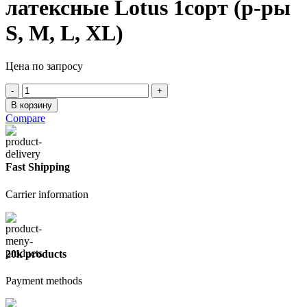
латексные Lotus 1сорт (р-ры
S, M, L, XL)
Цена по запросу
Количество
товара
В корзину
Перчатки
Compare
латексные
(р-
ры
S,
Fast Shipping
M,
L,
Carrier information
XL)
20k products
Payment methods