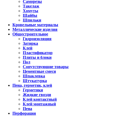
Саморезы
Такелаж
Хомуты
Шайбы
Шпильки
Кровельные материалы
Металлические изделия
Общестроительное
Гидроизоляция
Затирка
Клей
Пластификатор
Плиты и блоки
Пол
Сопутствующие товары
Цементные смеси
Шпаклевка
Штукатурка
Пена, герметик, клей
Герметики
Жидкие гвозди
Клей контактный
Клей монтажный
Пена
Перфорация