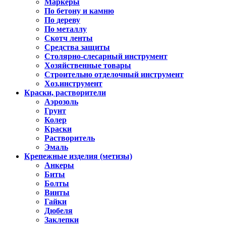
Маркеры
По бетону и камню
По дереву
По металлу
Скотч ленты
Средства защиты
Столярно-слесарный инструмент
Хозяйственные товары
Строительно отделочный инструмент
Хоз.инструмент
Краски, растворители
Аэрозоль
Грунт
Колер
Краски
Растворитель
Эмаль
Крепежные изделия (метизы)
Анкеры
Биты
Болты
Винты
Гайки
Дюбеля
Заклепки