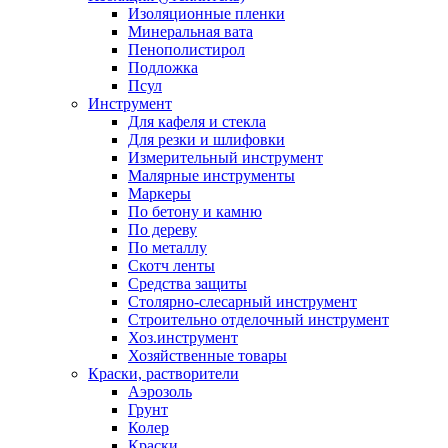
Изоляционные пленки
Минеральная вата
Пенополистирол
Подложка
Псул
Инструмент
Для кафеля и стекла
Для резки и шлифовки
Измерительный инструмент
Малярные инструменты
Маркеры
По бетону и камню
По дереву
По металлу
Скотч ленты
Средства защиты
Столярно-слесарный инструмент
Строительно отделочный инструмент
Хоз.инструмент
Хозяйственные товары
Краски, растворители
Аэрозоль
Грунт
Колер
Краски