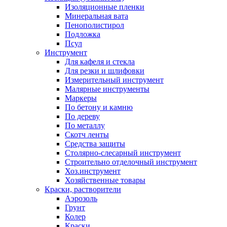
Изоляционные пленки
Минеральная вата
Пенополистирол
Подложка
Псул
Инструмент
Для кафеля и стекла
Для резки и шлифовки
Измерительный инструмент
Малярные инструменты
Маркеры
По бетону и камню
По дереву
По металлу
Скотч ленты
Средства защиты
Столярно-слесарный инструмент
Строительно отделочный инструмент
Хоз.инструмент
Хозяйственные товары
Краски, растворители
Аэрозоль
Грунт
Колер
Краски