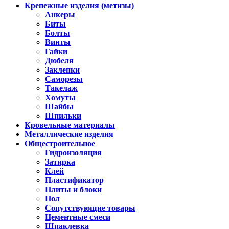
Крепежные изделия (метизы)
Анкеры
Биты
Болты
Винты
Гайки
Дюбеля
Заклепки
Саморезы
Такелаж
Хомуты
Шайбы
Шпильки
Кровельные материалы
Металлические изделия
Общестроительное
Гидроизоляция
Затирка
Клей
Пластификатор
Плиты и блоки
Пол
Сопутствующие товары
Цементные смеси
Шпаклевка