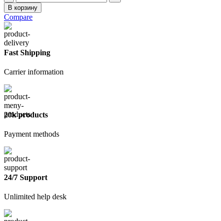
товара
В корзину
Пленка
Compare
ПЭТ
120мкм,
рулон
3х100
Fast Shipping
(пог.м)
Carrier information
20k products
Payment methods
24/7 Support
Unlimited help desk