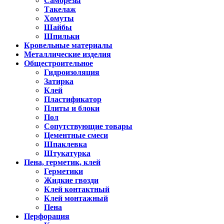
Саморезы
Такелаж
Хомуты
Шайбы
Шпильки
Кровельные материалы
Металлические изделия
Общестроительное
Гидроизоляция
Затирка
Клей
Пластификатор
Плиты и блоки
Пол
Сопутствующие товары
Цементные смеси
Шпаклевка
Штукатурка
Пена, герметик, клей
Герметики
Жидкие гвозди
Клей контактный
Клей монтажный
Пена
Перфорация