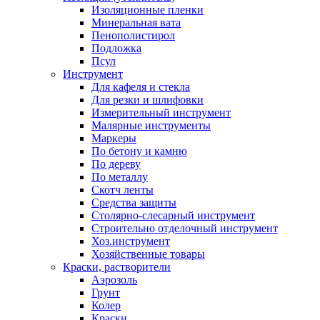
Изоляционные пленки
Минеральная вата
Пенополистирол
Подложка
Псул
Инструмент
Для кафеля и стекла
Для резки и шлифовки
Измерительный инструмент
Малярные инструменты
Маркеры
По бетону и камню
По дереву
По металлу
Скотч ленты
Средства защиты
Столярно-слесарный инструмент
Строительно отделочный инструмент
Хоз.инструмент
Хозяйственные товары
Краски, растворители
Аэрозоль
Грунт
Колер
Краски