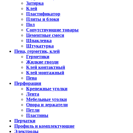
Затирка
Клей
Пластификатор
Плиты и блоки
Пол
Сопутствующие товары
Цементные смеси
Шпаклевка
Штукатурка
Пена, герметик, клей
Герметики
Жидкие гвозди
Клей контактный
Клей монтажный
Пена
Перфорация
Крепежные уголки
Лента
Мебельные уголки
Опора и держатели
Петли
Пластины
Перчатки
Профиль и комплектующие
Электроды