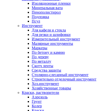
Изоляционные пленки
Минеральная вата
Пенополистирол
Подложка
Псул
Инструмент
Для кафеля и стекла
Для резки и шлифовки
Измерительный инструмент
Малярные инструменты
Маркеры
По бетону и камню
По дереву
По металлу
Скотч ленты
Средства защиты
Столярно-слесарный инструмент
Строительно отделочный инструмент
Хоз.инструмент
Хозяйственные товары
Краски, растворители
Аэрозоль
Грунт
Колер
Краски