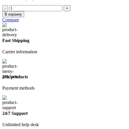
Количество
товара
В корзину
Правило
Compare
Трапеция
100см
(95х20мм)
Fast Shipping
Carrier information
20k products
Payment methods
24/7 Support
Unlimited help desk