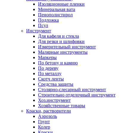
Изоляционные пленки
Минеральная вата
Пенополистирол
Подложка
Псул
Инструмент
Для кафеля и стекла
Для резки и шлифовки
Измерительный инструмент
Малярные инструменты
Маркеры
По бетону и камню
По дереву
По металлу
Скотч ленты
Средства защиты
Столярно-слесарный инструмент
Строительно отделочный инструмент
Хоз.инструмент
Хозяйственные товары
Краски, растворители
Аэрозоль
Грунт
Колер
Краски