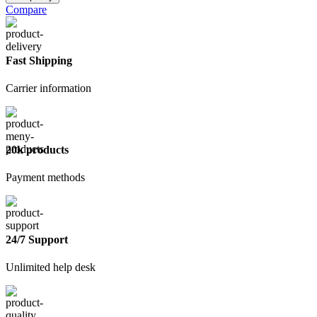
Правило
Compare
Трапеция
200см
(95х20мм)
Fast Shipping
Carrier information
20k products
Payment methods
24/7 Support
Unlimited help desk