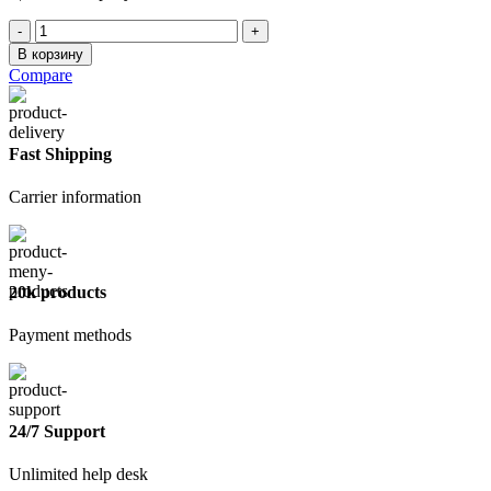
Количество
товара
В корзину
Правило
Compare
Трапеция
300см
(95х20мм)
Fast Shipping
Carrier information
20k products
Payment methods
24/7 Support
Unlimited help desk