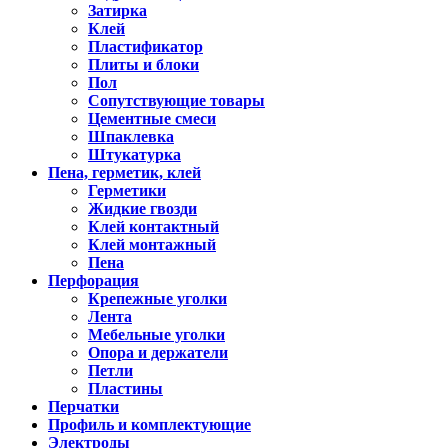
Затирка
Клей
Пластификатор
Плиты и блоки
Пол
Сопутствующие товары
Цементные смеси
Шпаклевка
Штукатурка
Пена, герметик, клей
Герметики
Жидкие гвозди
Клей контактный
Клей монтажный
Пена
Перфорация
Крепежные уголки
Лента
Мебельные уголки
Опора и держатели
Петли
Пластины
Перчатки
Профиль и комплектующие
Электроды