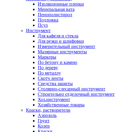
Изоляционные пленки
Минеральная вата
Пенополистирол
Подложка
Псул
Инструмент
Для кафеля и стекла
Для резки и шлифовки
Измерительный инструмент
Малярные инструменты
Маркеры
По бетону и камню
По дереву
По металлу
Скотч ленты
Средства защиты
Столярно-слесарный инструмент
Строительно отделочный инструмент
Хоз.инструмент
Хозяйственные товары
Краски, растворители
Аэрозоль
Грунт
Колер
Краски