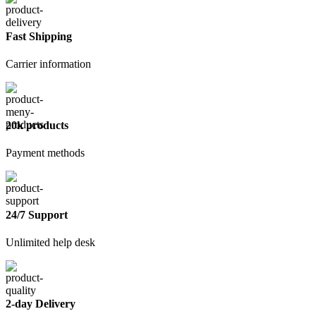
60/27
0,6
мм
Fast Shipping
Carrier information
20k products
Payment methods
24/7 Support
Unlimited help desk
2-day Delivery