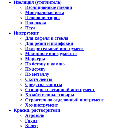
Изоляция (утеплитель)
Изоляционные пленки
Минеральная вата
Пенополистирол
Подложка
Псул
Инструмент
Для кафеля и стекла
Для резки и шлифовки
Измерительный инструмент
Малярные инструменты
Маркеры
По бетону и камню
По дереву
По металлу
Скотч ленты
Средства защиты
Столярно-слесарный инструмент
Хозяйственные товары
Строительно отделочный инструмент
Хоз.инструмент
Краски, растворители
Аэрозоль
Грунт
Колер