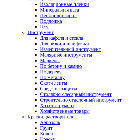
Изоляционные пленки
Минеральная вата
Пенополистирол
Подложка
Псул
Инструмент
Для кафеля и стекла
Для резки и шлифовки
Измерительный инструмент
Малярные инструменты
Маркеры
По бетону и камню
По дереву
По металлу
Скотч ленты
Средства защиты
Столярно-слесарный инструмент
Строительно отделочный инструмент
Хоз.инструмент
Хозяйственные товары
Краски, растворители
Аэрозоль
Грунт
Колер
Краски