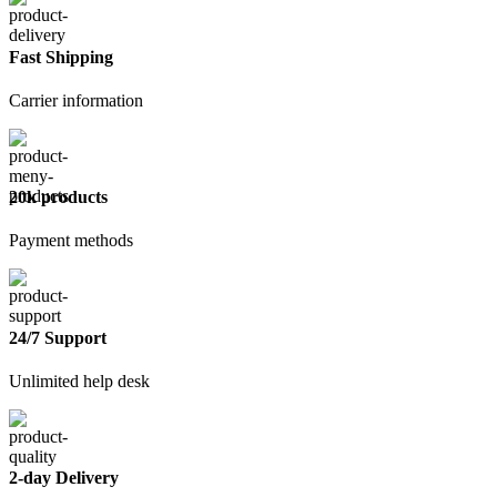
646
10
л
Fast Shipping
Carrier information
20k products
Payment methods
24/7 Support
Unlimited help desk
2-day Delivery