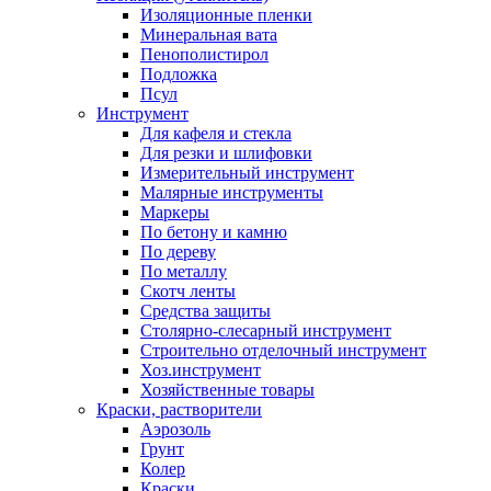
Изоляционные пленки
Минеральная вата
Пенополистирол
Подложка
Псул
Инструмент
Для кафеля и стекла
Для резки и шлифовки
Измерительный инструмент
Малярные инструменты
Маркеры
По бетону и камню
По дереву
По металлу
Скотч ленты
Средства защиты
Столярно-слесарный инструмент
Строительно отделочный инструмент
Хоз.инструмент
Хозяйственные товары
Краски, растворители
Аэрозоль
Грунт
Колер
Краски