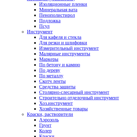
Изоляционные пленки
Минеральная вата
Пенополистирол
Подложка
Псул
Инструмент
Для кафеля и стекла
Для резки и шлифовки
Измерительный инструмент
Малярные инструменты
Маркеры
По бетону и камню
По дереву
По металлу
Скотч ленты
Средства защиты
Столярно-слесарный инструмент
Строительно отделочный инструмент
Хоз.инструмент
Хозяйственные товары
Краски, растворители
Аэрозоль
Грунт
Колер
Краски