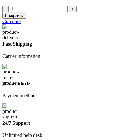
Количество
товара
В корзину
Ролик
Compare
прижимной
60см
Ø6мм
Fast Shipping
Carrier information
20k products
Payment methods
24/7 Support
Unlimited help desk