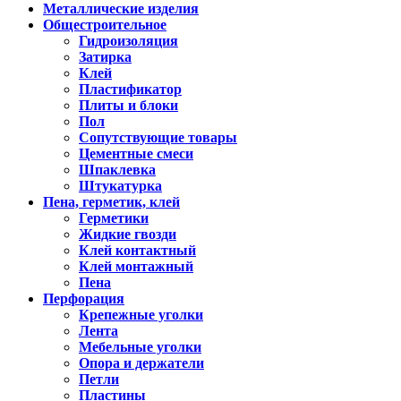
Металлические изделия
Общестроительное
Гидроизоляция
Затирка
Клей
Пластификатор
Плиты и блоки
Пол
Сопутствующие товары
Цементные смеси
Шпаклевка
Штукатурка
Пена, герметик, клей
Герметики
Жидкие гвозди
Клей контактный
Клей монтажный
Пена
Перфорация
Крепежные уголки
Лента
Мебельные уголки
Опора и держатели
Петли
Пластины