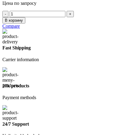
Цена по запросу
Количество
товара
В корзину
Щетка-
Compare
сметка
200мм
3-
х
Fast Shipping
рядная
Carrier information
20k products
Payment methods
24/7 Support