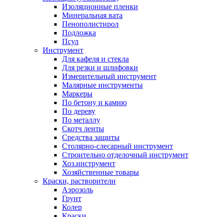
Изоляционные пленки
Минеральная вата
Пенополистирол
Подложка
Псул
Инструмент
Для кафеля и стекла
Для резки и шлифовки
Измерительный инструмент
Малярные инструменты
Маркеры
По бетону и камню
По дереву
По металлу
Скотч ленты
Средства защиты
Столярно-слесарный инструмент
Строительно отделочный инструмент
Хоз.инструмент
Хозяйственные товары
Краски, растворители
Аэрозоль
Грунт
Колер
Краски