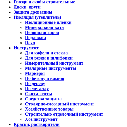
Гвозди и скобы строительные
Диски, круги
Защита древесины
Изоляция (утеплитель)
Изоляционные пленки
Минеральная вата
Пенополистирол
Подложка
Псул
Инструмент
Для кафеля и стекла
Для резки и шлифовки
Измерительный инструмент
Малярные инструменты
Маркеры
По бетону и камню
По дереву
По металлу
Скотч ленты
Средства защиты
Столярно-слесарный инструмент
Хозяйственные товары
Строительно отделочный инструмент
Хоз.инструмент
Краски, растворители