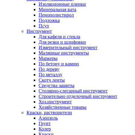
Изоляционные пленки
Минеральная вата
Пенополистирол
Подложка
Псул
Инструмент
Для кафеля и стекла
Для резки и шлифовки
Измерительный инструмент
Малярные инструменты
Маркеры
По бетону и камню
По дереву
По металлу
Скотч ленты
Средства защиты
Столярно-слесарный инструмент
Строительно отделочный инструмент
Хоз.инструмент
Хозяйственные товары
Краски, растворители
Аэрозоль
Грунт
Колер
Краски