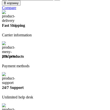
товара
В корзину
Шнур
Compare
бытовой
6мм
25мм
Fast Shipping
Carrier information
20k products
Payment methods
24/7 Support
Unlimited help desk