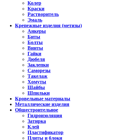
Колер
Краски
Растворитель
Эмаль
Крепежные изделия (метизы)
Анкеры
Биты
Болты
Винты
Гайки
Дюбеля
Заклепки
Саморезы
Такелаж
Хомуты
Шайбы
Шпильки
Кровельные материалы
Металлические изделия
Общестроительное
Гидроизоляция
Затирка
Клей
Пластификатор
Плиты и блоки