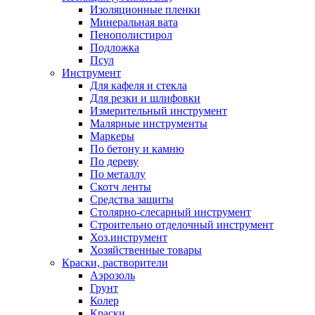
Изоляционные пленки
Минеральная вата
Пенополистирол
Подложка
Псул
Инструмент
Для кафеля и стекла
Для резки и шлифовки
Измерительный инструмент
Малярные инструменты
Маркеры
По бетону и камню
По дереву
По металлу
Скотч ленты
Средства защиты
Столярно-слесарный инструмент
Строительно отделочный инструмент
Хоз.инструмент
Хозяйственные товары
Краски, растворители
Аэрозоль
Грунт
Колер
Краски