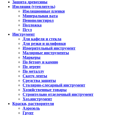
Защита древесины
Изоляция (утеплитель)
Изоляционные пленки
Минеральная вата
Пенополистирол
Подложка
Псул
Инструмент
Для кафеля и стекла
Для резки и шлифовки
Измерительный инструмент
Малярные инструменты
Маркеры
По бетону и камню
По дереву
По металлу
Скотч ленты
Средства защиты
Столярно-слесарный инструмент
Хозяйственные товары
Строительно отделочный инструмент
Хоз.инструмент
Краски, растворители
Аэрозоль
Грунт