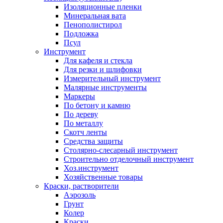
Изоляционные пленки
Минеральная вата
Пенополистирол
Подложка
Псул
Инструмент
Для кафеля и стекла
Для резки и шлифовки
Измерительный инструмент
Малярные инструменты
Маркеры
По бетону и камню
По дереву
По металлу
Скотч ленты
Средства защиты
Столярно-слесарный инструмент
Строительно отделочный инструмент
Хоз.инструмент
Хозяйственные товары
Краски, растворители
Аэрозоль
Грунт
Колер
Краски