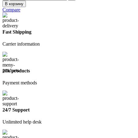
товара
В корзину
Скобы
Compare
888
6мм
тип
53
Fast Shipping
Carrier information
20k products
Payment methods
24/7 Support
Unlimited help desk