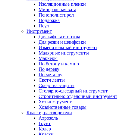
Изоляционные пленки
Минеральная вата
Пенополистирол
Подложка
Псул
Инструмент
Для кафеля и стекла
Для резки и шлифовки
Измерительный инструмент
Малярные инструменты
Маркеры
По бетону и камню
По дереву
По металлу
Скотч ленты
Средства защиты
Столярно-слесарный инструмент
Строительно отделочный инструмент
Хоз.инструмент
Хозяйственные товары
Краски, растворители
Аэрозоль
Грунт
Колер
Краски