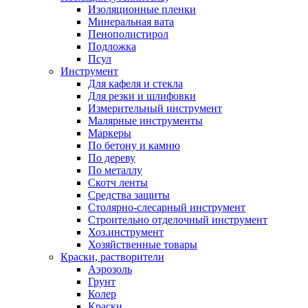
Изоляционные пленки
Минеральная вата
Пенополистирол
Подложка
Псул
Инструмент
Для кафеля и стекла
Для резки и шлифовки
Измерительный инструмент
Малярные инструменты
Маркеры
По бетону и камню
По дереву
По металлу
Скотч ленты
Средства защиты
Столярно-слесарный инструмент
Строительно отделочный инструмент
Хоз.инструмент
Хозяйственные товары
Краски, растворители
Аэрозоль
Грунт
Колер
Краски