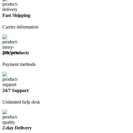
5
л
Fast Shipping
Carrier information
20k products
Payment methods
24/7 Support
Unlimited help desk
2-day Delivery