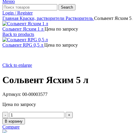
Меню
Search
Login / Register
Главная
Краски, растворители
Растворитель
Сольвент Ясхим 5 
Сольвент Ясхим 1 л
Цена по запросу
Back to products
Сольвент RPG 0,5 л
Цена по запросу
Click to enlarge
Сольвент Ясхим 5 л
Артикул:
00-00003577
Цена по запросу
Количество
товара
В корзину
Сольвент
Compare
Ясхим