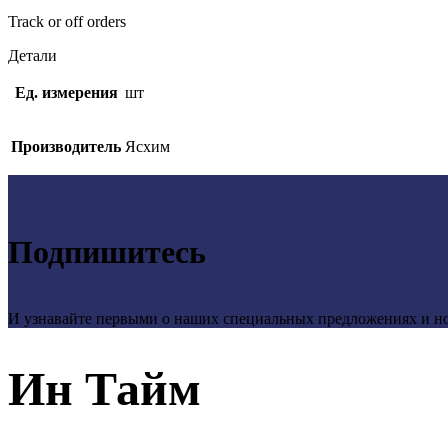
Track or off orders
Детали
Ед. измерения
шт
Производитель
Ясхим
Подпишитесь
И узнавайте первыми о наших специальных предложениях и н
Ин Тайм