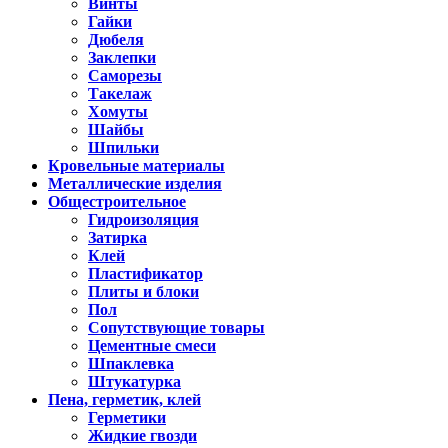
Винты
Гайки
Дюбеля
Заклепки
Саморезы
Такелаж
Хомуты
Шайбы
Шпильки
Кровельные материалы
Металлические изделия
Общестроительное
Гидроизоляция
Затирка
Клей
Пластификатор
Плиты и блоки
Пол
Сопутствующие товары
Цементные смеси
Шпаклевка
Штукатурка
Пена, герметик, клей
Герметики
Жидкие гвозди