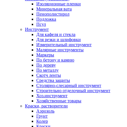
Изоляционные пленки
Минеральная вата
Пенополистирол
Подложка
Псул
Инструмент
Для кафеля и стекла
Для резки и шлифовки
Измерительный инструмент
Малярные инструменты
Маркеры
По бетону и камню
По дереву
По металлу
Скотч ленты
Средства защиты
Столярно-слесарный инструмент
Строительно отделочный инструмент
Хоз.инструмент
Хозяйственные товары
Краски, растворители
Аэрозоль
Грунт
Колер
Краски