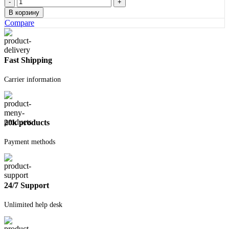
Количество
товара
В корзину
Стеклоизол
Compare
ХКП
9м
Технониколь
Fast Shipping
Carrier information
20k products
Payment methods
24/7 Support
Unlimited help desk