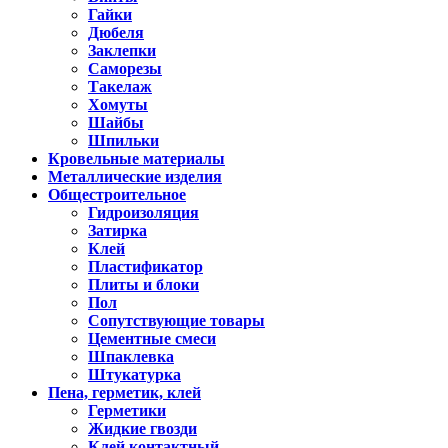
Гайки
Дюбеля
Заклепки
Саморезы
Такелаж
Хомуты
Шайбы
Шпильки
Кровельные материалы
Металлические изделия
Общестроительное
Гидроизоляция
Затирка
Клей
Пластификатор
Плиты и блоки
Пол
Сопутствующие товары
Цементные смеси
Шпаклевка
Штукатурка
Пена, герметик, клей
Герметики
Жидкие гвозди
Клей контактный