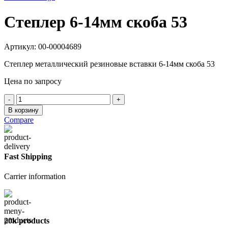
Степлер 6-14мм скоба 53
Артикул:
00-00004689
Степлер металлический резиновые вставки 6-14мм скоба 53
Цена по запросу
Количество
товара
В корзину
Степлер
Compare
6-
14мм
скоба
53
Fast Shipping
Carrier information
20k products