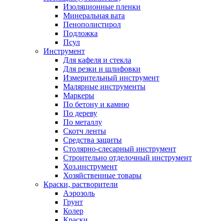
Изоляционные пленки
Минеральная вата
Пенополистирол
Подложка
Псул
Инструмент
Для кафеля и стекла
Для резки и шлифовки
Измерительный инструмент
Малярные инструменты
Маркеры
По бетону и камню
По дереву
По металлу
Скотч ленты
Средства защиты
Столярно-слесарный инструмент
Строительно отделочный инструмент
Хоз.инструмент
Хозяйственные товары
Краски, растворители
Аэрозоль
Грунт
Колер
Краски