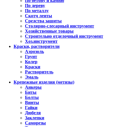
По бетону и камню
По дереву
По металлу
Скотч ленты
Средства защиты
Столярно-слесарный инструмент
Хозяйственные товары
Строительно отделочный инструмент
Хоз.инструмент
Краски, растворители
Аэрозоль
Грунт
Колер
Краски
Растворитель
Эмаль
Крепежные изделия (метизы)
Анкеры
Биты
Болты
Винты
Гайки
Дюбеля
Заклепки
Саморезы