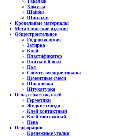
Такелаж
Хомуты
Шайбы
Шпильки
Кровельные материалы
Металлические изделия
Общестроительное
Гидроизоляция
Затирка
Клей
Пластификатор
Плиты и блоки
Пол
Сопутствующие товары
Цементные смеси
Шпаклевка
Штукатурка
Пена, герметик, клей
Герметики
Жидкие гвозди
Клей контактный
Клей монтажный
Пена
Перфорация
Крепежные уголки