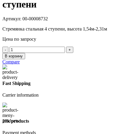
ступени
Артикул:
00-00008732
Стремянка стальная 4 ступени, высота 1,54м-2,31м
Цена по запросу
Количество
товара
В корзину
Стремянка
Compare
стальная
4
ступени
Fast Shipping
Carrier information
20k products
Payment methods