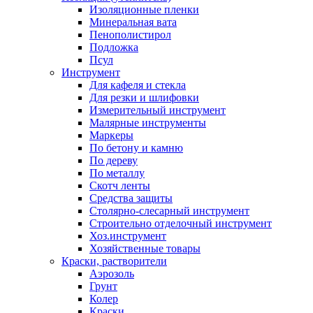
Изоляционные пленки
Минеральная вата
Пенополистирол
Подложка
Псул
Инструмент
Для кафеля и стекла
Для резки и шлифовки
Измерительный инструмент
Малярные инструменты
Маркеры
По бетону и камню
По дереву
По металлу
Скотч ленты
Средства защиты
Столярно-слесарный инструмент
Строительно отделочный инструмент
Хоз.инструмент
Хозяйственные товары
Краски, растворители
Аэрозоль
Грунт
Колер
Краски