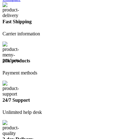
спирит
Ясхим
0,5
л
Fast Shipping
Carrier information
20k products
Payment methods
24/7 Support
Unlimited help desk