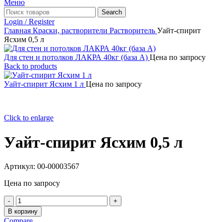
Меню
Search
Login / Register
Главная
Краски, растворители
Растворитель
Уайт-спирит
Ясхим 0,5 л
Для стен и потолков ЛАКРА 40кг (база А)
Цена по запросу
Back to products
Уайт-спирит Ясхим 1 л
Цена по запросу
Click to enlarge
Уайт-спирит Ясхим 0,5 л
Артикул:
00-00003567
Цена по запросу
Количество
товара
В корзину
Уайт-
Compare