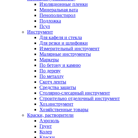
Изоляционные пленки
Минеральная вата
Пенополистирол
Подложка
Псул
Инструмент
Для кафеля и стекла
Для резки и шлифовки
Измерительный инструмент
Малярные инструменты
Маркеры
По бетону и камню
По дереву
По металлу
Скотч ленты
Средства защиты
Столярно-слесарный инструмент
Строительно отделочный инструмент
Хоз.инструмент
Хозяйственные товары
Краски, растворители
Аэрозоль
Грунт
Колер
Краски