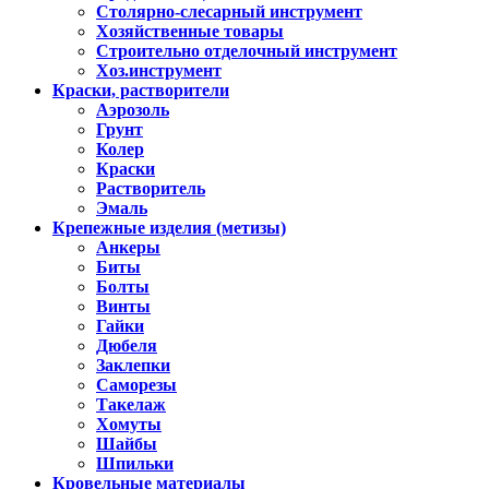
Столярно-слесарный инструмент
Хозяйственные товары
Строительно отделочный инструмент
Хоз.инструмент
Краски, растворители
Аэрозоль
Грунт
Колер
Краски
Растворитель
Эмаль
Крепежные изделия (метизы)
Анкеры
Биты
Болты
Винты
Гайки
Дюбеля
Заклепки
Саморезы
Такелаж
Хомуты
Шайбы
Шпильки
Кровельные материалы