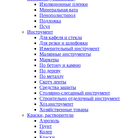
Изоляционные пленки
Минеральная вата
Пенополистирол
Подложка
Псул
Инструмент
Для кафеля и стекла
Для резки и шлифовки
Измерительный инструмент
Малярные инструменты
Маркеры
По бетону и камню
По дереву
По металлу
Скотч ленты
Средства защиты
Столярно-слесарный инструмент
Строительно отделочный инструмент
Хоз.инструмент
Хозяйственные товары
Краски, растворители
Аэрозоль
Грунт
Колер
Краски