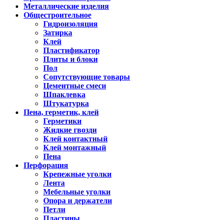
Металлические изделия
Общестроительное
Гидроизоляция
Затирка
Клей
Пластификатор
Плиты и блоки
Пол
Сопутствующие товары
Цементные смеси
Шпаклевка
Штукатурка
Пена, герметик, клей
Герметики
Жидкие гвозди
Клей контактный
Клей монтажный
Пена
Перфорация
Крепежные уголки
Лента
Мебельные уголки
Опора и держатели
Петли
Пластины