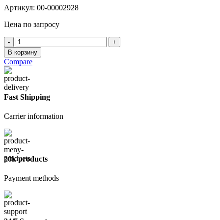
Артикул:
00-00002928
Цена по запросу
Количество
товара
В корзину
Уголок
Compare
перфорированный
оцинкованный
20х20мм
(3м)
Fast Shipping
0,25
мм
Carrier information
20k products
Payment methods