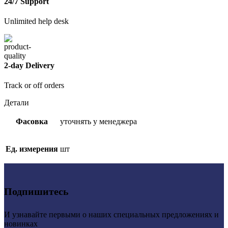
24/7 Support
Unlimited help desk
2-day Delivery
Track or off orders
Детали
Фасовка
уточнять у менеджера
Ед. измерения
шт
Подпишитесь
И узнавайте первыми о наших специальных предложениях и
новинках