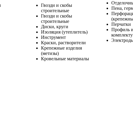
Отделочн
и
Гвозди и скобы
Пена, герм
строительные
Перфорац
Гвозди и скобы
(крепежны
строительные
Перчатки
Диски, круги
Профиль 
Изоляция (утеплитель)
комплект
Инструмент
Электрод
Краски, растворители
Крепежные изделия
(метизы)
Кровельные материалы