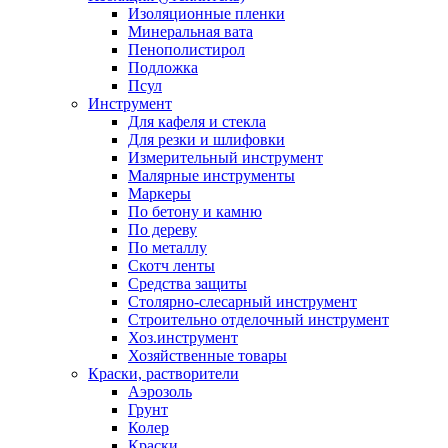
Изоляционные пленки
Минеральная вата
Пенополистирол
Подложка
Псул
Инструмент
Для кафеля и стекла
Для резки и шлифовки
Измерительный инструмент
Малярные инструменты
Маркеры
По бетону и камню
По дереву
По металлу
Скотч ленты
Средства защиты
Столярно-слесарный инструмент
Строительно отделочный инструмент
Хоз.инструмент
Хозяйственные товары
Краски, растворители
Аэрозоль
Грунт
Колер
Краски