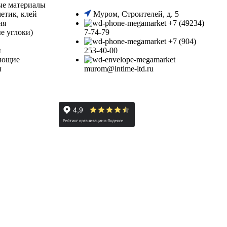
ые материалы
етик, клей
Муром, Строителей, д. 5
ия
+7 (49234)
е углоки)
7-74-79
+7 (904)
и
253-40-00
ующие
ы
murom@intime-ltd.ru