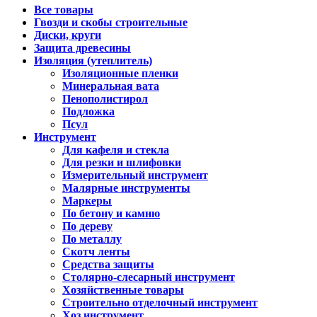
Все товары
Гвозди и скобы строительные
Диски, круги
Защита древесины
Изоляция (утеплитель)
Изоляционные пленки
Минеральная вата
Пенополистирол
Подложка
Псул
Инструмент
Для кафеля и стекла
Для резки и шлифовки
Измерительный инструмент
Малярные инструменты
Маркеры
По бетону и камню
По дереву
По металлу
Скотч ленты
Средства защиты
Столярно-слесарный инструмент
Хозяйственные товары
Строительно отделочный инструмент
Хоз.инструмент