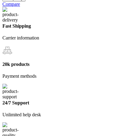
Валик
Compare
с
ручкой
полиакрил
25см
Fast Shipping
Carrier information
20k products
Payment methods
24/7 Support
Unlimited help desk