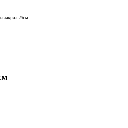
олиакрил 25см
см