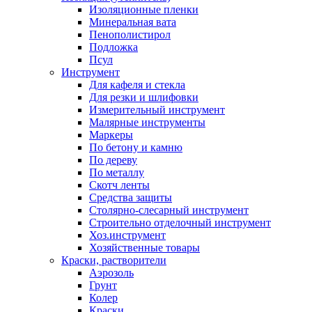
Изоляционные пленки
Минеральная вата
Пенополистирол
Подложка
Псул
Инструмент
Для кафеля и стекла
Для резки и шлифовки
Измерительный инструмент
Малярные инструменты
Маркеры
По бетону и камню
По дереву
По металлу
Скотч ленты
Средства защиты
Столярно-слесарный инструмент
Строительно отделочный инструмент
Хоз.инструмент
Хозяйственные товары
Краски, растворители
Аэрозоль
Грунт
Колер
Краски