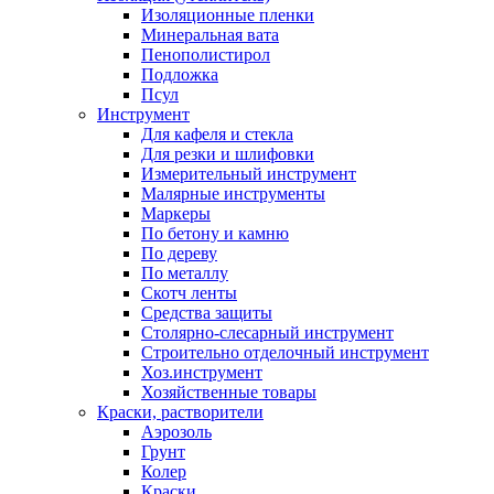
Изоляционные пленки
Минеральная вата
Пенополистирол
Подложка
Псул
Инструмент
Для кафеля и стекла
Для резки и шлифовки
Измерительный инструмент
Малярные инструменты
Маркеры
По бетону и камню
По дереву
По металлу
Скотч ленты
Средства защиты
Столярно-слесарный инструмент
Строительно отделочный инструмент
Хоз.инструмент
Хозяйственные товары
Краски, растворители
Аэрозоль
Грунт
Колер
Краски