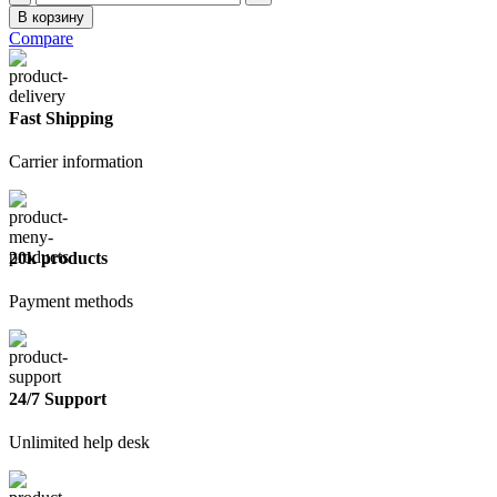
товара
В корзину
Бетон-
Compare
контакт
Старатели,
20
кг
Fast Shipping
Carrier information
20k products
Payment methods
24/7 Support
Unlimited help desk