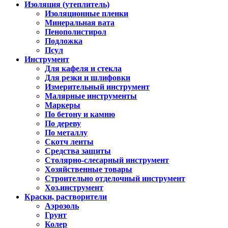
Изоляция (утеплитель)
Изоляционные пленки
Минеральная вата
Пенополистирол
Подложка
Псул
Инструмент
Для кафеля и стекла
Для резки и шлифовки
Измерительный инструмент
Малярные инструменты
Маркеры
По бетону и камню
По дереву
По металлу
Скотч ленты
Средства защиты
Столярно-слесарный инструмент
Хозяйственные товары
Строительно отделочный инструмент
Хоз.инструмент
Краски, растворители
Аэрозоль
Грунт
Колер