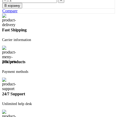
товара
В корзину
Грунтовка
Compare
укреп.
Ceresit
10
л
Fast Shipping
Carrier information
20k products
Payment methods
24/7 Support
Unlimited help desk