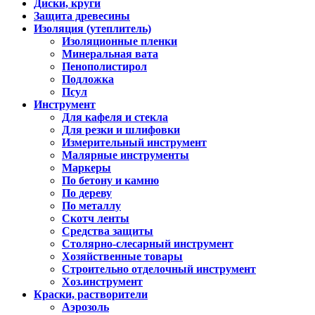
Диски, круги
Защита древесины
Изоляция (утеплитель)
Изоляционные пленки
Минеральная вата
Пенополистирол
Подложка
Псул
Инструмент
Для кафеля и стекла
Для резки и шлифовки
Измерительный инструмент
Малярные инструменты
Маркеры
По бетону и камню
По дереву
По металлу
Скотч ленты
Средства защиты
Столярно-слесарный инструмент
Хозяйственные товары
Строительно отделочный инструмент
Хоз.инструмент
Краски, растворители
Аэрозоль