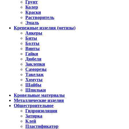
Грунт
Колер
Краски
Растворитель
Эмаль
Крепежные изделия (метизы)
Анкеры
Биты
Болты
Винты
Гайки
Дюбеля
Заклепки
Саморезы
Такелаж
Хомуты
Шайбы
Шпильки
Кровельные материалы
Металлические изделия
Общестроительное
Гидроизоляция
Затирка
Клей
Пластификатор