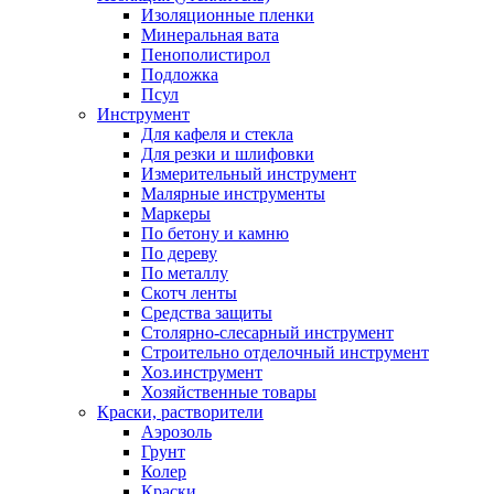
Изоляционные пленки
Минеральная вата
Пенополистирол
Подложка
Псул
Инструмент
Для кафеля и стекла
Для резки и шлифовки
Измерительный инструмент
Малярные инструменты
Маркеры
По бетону и камню
По дереву
По металлу
Скотч ленты
Средства защиты
Столярно-слесарный инструмент
Строительно отделочный инструмент
Хоз.инструмент
Хозяйственные товары
Краски, растворители
Аэрозоль
Грунт
Колер
Краски