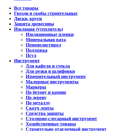
Все товары
Гвозди и скобы строительные
Диски, круги
Защита древесины
Изоляция (утеплитель)
Изоляционные пленки
Минеральная вата
Пенополистирол
Подложка
Псул
Инструмент
Для кафеля и стекла
Для резки и шлифовки
Измерительный инструмент
Малярные инструменты
Маркеры
По бетону и камню
По дереву
По металлу
Скотч ленты
Средства защиты
Столярно-слесарный инструмент
Хозяйственные товары
Строительно отделочный инструмент