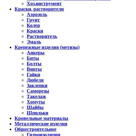
Хоз.инструмент
Краски, растворители
Аэрозоль
Грунт
Колер
Краски
Растворитель
Эмаль
Крепежные изделия (метизы)
Анкеры
Биты
Болты
Винты
Гайки
Дюбеля
Заклепки
Саморезы
Такелаж
Хомуты
Шайбы
Шпильки
Кровельные материалы
Металлические изделия
Общестроительное
Гидроизоляция