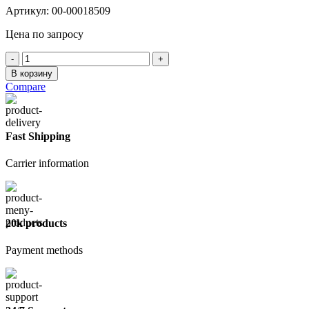
Артикул:
00-00018509
Цена по запросу
Количество
товара
В корзину
Герметик
Compare
RoofComplect
Санитарный
бесцветный,
тюбик
Fast Shipping
75
мл
Carrier information
20k products
Payment methods