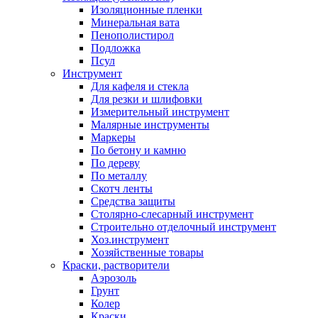
Изоляционные пленки
Минеральная вата
Пенополистирол
Подложка
Псул
Инструмент
Для кафеля и стекла
Для резки и шлифовки
Измерительный инструмент
Малярные инструменты
Маркеры
По бетону и камню
По дереву
По металлу
Скотч ленты
Средства защиты
Столярно-слесарный инструмент
Строительно отделочный инструмент
Хоз.инструмент
Хозяйственные товары
Краски, растворители
Аэрозоль
Грунт
Колер
Краски