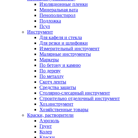
Изоляционные пленки
Минеральная вата
Пенополистирол
Подложка
Псул
Инструмент
Для кафеля и стекла
Для резки и шлифовки
Измерительный инструмент
Малярные инструменты
Маркеры
По бетону и камню
По дереву
По металлу
Скотч ленты
Средства защиты
Столярно-слесарный инструмент
Строительно отделочный инструмент
Хоз.инструмент
Хозяйственные товары
Краски, растворители
Аэрозоль
Грунт
Колер
Краски