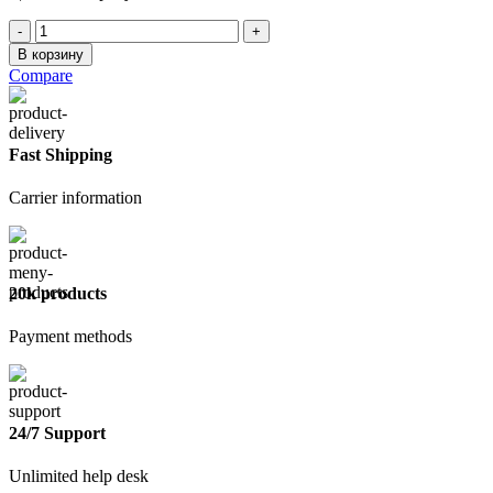
Количество
товара
В корзину
Гидро-
Compare
пароиз.
Наноизол
С
70м2
Fast Shipping
Carrier information
20k products
Payment methods
24/7 Support
Unlimited help desk