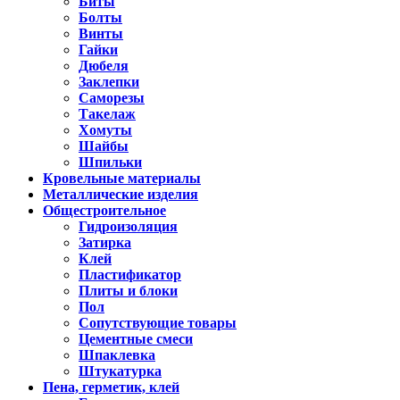
Биты
Болты
Винты
Гайки
Дюбеля
Заклепки
Саморезы
Такелаж
Хомуты
Шайбы
Шпильки
Кровельные материалы
Металлические изделия
Общестроительное
Гидроизоляция
Затирка
Клей
Пластификатор
Плиты и блоки
Пол
Сопутствующие товары
Цементные смеси
Шпаклевка
Штукатурка
Пена, герметик, клей