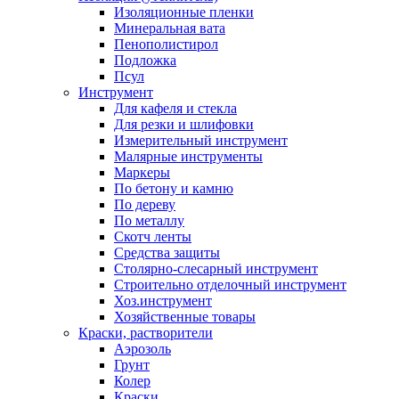
Изоляционные пленки
Минеральная вата
Пенополистирол
Подложка
Псул
Инструмент
Для кафеля и стекла
Для резки и шлифовки
Измерительный инструмент
Малярные инструменты
Маркеры
По бетону и камню
По дереву
По металлу
Скотч ленты
Средства защиты
Столярно-слесарный инструмент
Строительно отделочный инструмент
Хоз.инструмент
Хозяйственные товары
Краски, растворители
Аэрозоль
Грунт
Колер
Краски