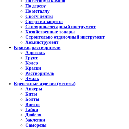
По бетону и камню
По дереву
По металлу
Скотч ленты
Средства защиты
Столярно-слесарный инструмент
Хозяйственные товары
Строительно отделочный инструмент
Хоз.инструмент
Краски, растворители
Аэрозоль
Грунт
Колер
Краски
Растворитель
Эмаль
Крепежные изделия (метизы)
Анкеры
Биты
Болты
Винты
Гайки
Дюбеля
Заклепки
Саморезы