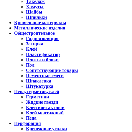
Такелаж
Хомуты
Шайбы
Шпильки
Кровельные материалы
Металлические изделия
Общестроительное
Гидроизоляция
Затирка
Клей
Пластификатор
Плиты и блоки
Пол
Сопутствующие товары
Цементные смеси
Шпаклевка
Штукатурка
Пена, герметик, клей
Герметики
Жидкие гвозди
Клей контактный
Клей монтажный
Пена
Перфорация
Крепежные уголки