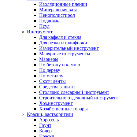
Изоляционные пленки
Минеральная вата
Пенополистирол
Подложка
Псул
Инструмент
Для кафеля и стекла
Для резки и шлифовки
Измерительный инструмент
Малярные инструменты
Маркеры
По бетону и камню
По дереву
По металлу
Скотч ленты
Средства защиты
Столярно-слесарный инструмент
Строительно отделочный инструмент
Хоз.инструмент
Хозяйственные товары
Краски, растворители
Аэрозоль
Грунт
Колер
Краски