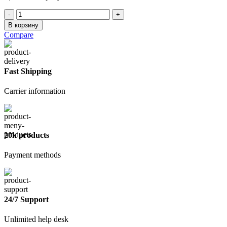
Количество
товара
В корзину
Пароизоляция
Compare
Наноизол
В
35м2
Fast Shipping
Carrier information
20k products
Payment methods
24/7 Support
Unlimited help desk