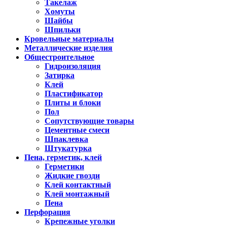
Такелаж
Хомуты
Шайбы
Шпильки
Кровельные материалы
Металлические изделия
Общестроительное
Гидроизоляция
Затирка
Клей
Пластификатор
Плиты и блоки
Пол
Сопутствующие товары
Цементные смеси
Шпаклевка
Штукатурка
Пена, герметик, клей
Герметики
Жидкие гвозди
Клей контактный
Клей монтажный
Пена
Перфорация
Крепежные уголки