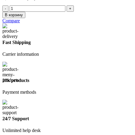
Количество
товара
В корзину
Пароизоляция
Compare
Наноизол
В
70м2
Fast Shipping
Carrier information
20k products
Payment methods
24/7 Support
Unlimited help desk