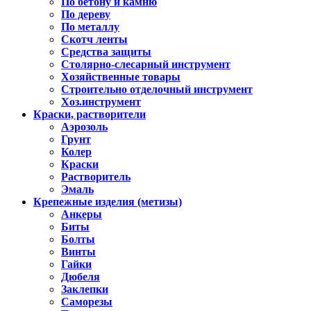
По бетону и камню
По дереву
По металлу
Скотч ленты
Средства защиты
Столярно-слесарный инструмент
Хозяйственные товары
Строительно отделочный инструмент
Хоз.инструмент
Краски, растворители
Аэрозоль
Грунт
Колер
Краски
Растворитель
Эмаль
Крепежные изделия (метизы)
Анкеры
Биты
Болты
Винты
Гайки
Дюбеля
Заклепки
Саморезы