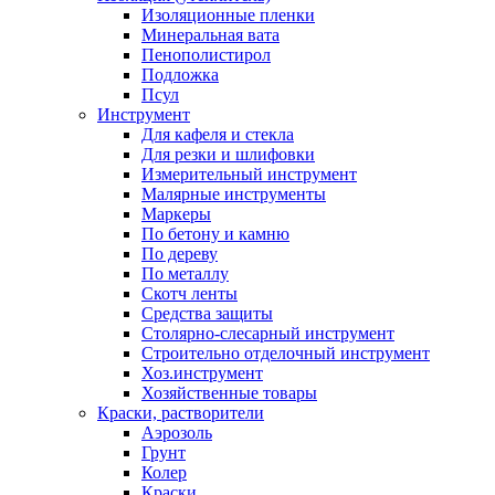
Изоляционные пленки
Минеральная вата
Пенополистирол
Подложка
Псул
Инструмент
Для кафеля и стекла
Для резки и шлифовки
Измерительный инструмент
Малярные инструменты
Маркеры
По бетону и камню
По дереву
По металлу
Скотч ленты
Средства защиты
Столярно-слесарный инструмент
Строительно отделочный инструмент
Хоз.инструмент
Хозяйственные товары
Краски, растворители
Аэрозоль
Грунт
Колер
Краски